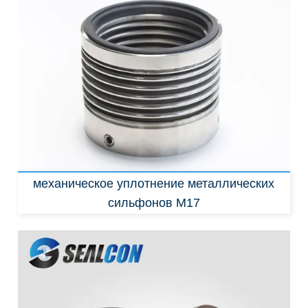
замена:
John Crane 515E
механическое уплотнение металлических
сильфонов M17