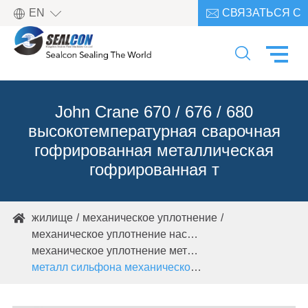

EN
СВЯЗАТЬСЯ С

НАМИ

John Crane 670 / 676 / 680
высокотемпературная сварочная
гофрированная металлическая
гофрированная т
жилище
механическое уплотнение

механическое уплотнение насоса
механическое уплотнение металлических сильфонов
металл сильфона механическое уплотнение M14M15M16