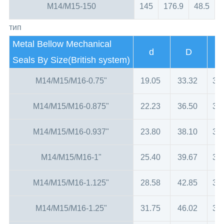
M14/M15-150
145
176.9
48.5
тип
Metal Bellow Mechanical
d
D
L
Seals By Size(British system)
M14/M15/M16-0.75"
19.05
33.32
31
M14/M15/M16-0.875"
22.23
36.50
31
M14/M15/M16-0.937"
23.80
38.10
31
M14/M15/M16-1"
25.40
39.67
31
M14/M15/M16-1.125"
28.58
42.85
31
M14/M15/M16-1.25"
31.75
46.02
33