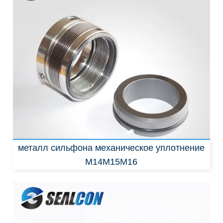
Заменить:
John Crane 670
John Crane;
676
John Crane;
680
металл сильфона механическое уплотнение
M14M15M16