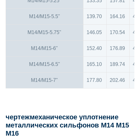
M14/M15-5.25"
133.35
157.81
48
M14/M15-5.5"
139.70
164.16
48
M14/M15-5.75"
146.05
170.54
48
M14/M15-6"
152.40
176.89
48
M14/M15-6.5"
165.10
189.74
48
M14/M15-7"
177.80
202.46
48
чертежмеханическое уплотнение
металлических сильфонов M14 M15
M16